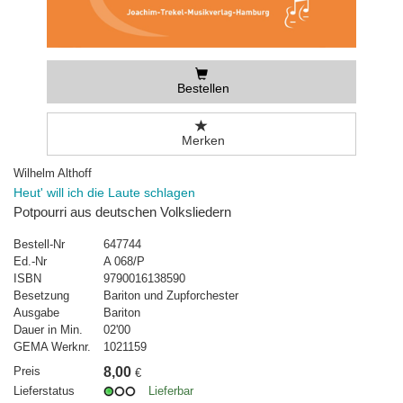
Bestellen
Merken
Wilhelm Althoff
Heut' will ich die Laute schlagen
Potpourri aus deutschen Volksliedern
Bestell-Nr
647744
Ed.-Nr
A 068/P
ISBN
9790016138590
Besetzung
Bariton und Zupforchester
Ausgabe
Bariton
Dauer in Min.
02'00
GEMA Werknr.
1021159
Preis
8,00
€
Lieferstatus
Lieferbar