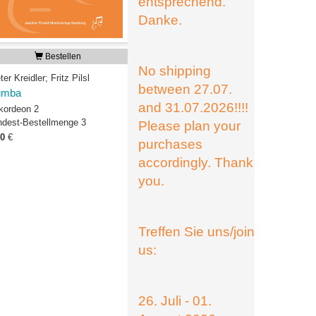
entsprechend.
Danke.
Bestellen
No shipping
ter Kreidler; Fritz Pilsl
between 27.07.
umba
and 31.07.2026!!!!
kordeon 2
ndest-Bestellmenge 3
Please plan your
00
€
purchases
accordingly. Thank
you.
Treffen Sie uns/join
us:
26. Juli - 01.