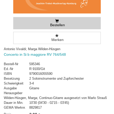
Bestellen
Merken
Antonio Vivaldi; Marga Wilden-Hüsgen
Concerto in Si b maggiore RV 764/548
Bestell-Nr
595346
Ed.-Nr
R 9100/Git
ISBN
9790016055590
Besetzung
2 Soloinstrumente und Zupforchester
Schwierigkeit
3-4
Ausgabe
Gitarre
Herausgeber
Wilden-Hüsgen, Marga; Continuo-Gitarre ausgesetzt von Marlo Strauß
Dauer in Min.
10'30 (04'30 - 02'15 - 03'45)
GEMA Werknr.
8829817