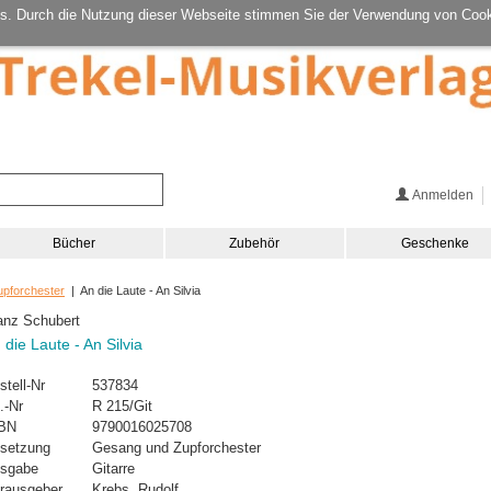
s. Durch die Nutzung dieser Webseite stimmen Sie der Verwendung von Cook
Anmelden
Bücher
Zubehör
Geschenke
pforchester
| An die Laute - An Silvia
anz Schubert
 die Laute - An Silvia
stell-Nr
537834
.-Nr
R 215/Git
BN
9790016025708
setzung
Gesang und Zupforchester
sgabe
Gitarre
rausgeber
Krebs, Rudolf