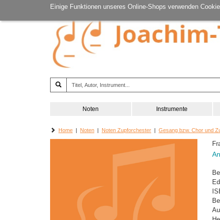
Einige Funktionen unseres Online-Shops verwenden Cookie
Noten
Instrumente
Home
|
Noten
|
Noten Zupforchester
|
Gesang bzw. Chor und Zu
Fr
An
Be
Ed
IS
Be
Au
He