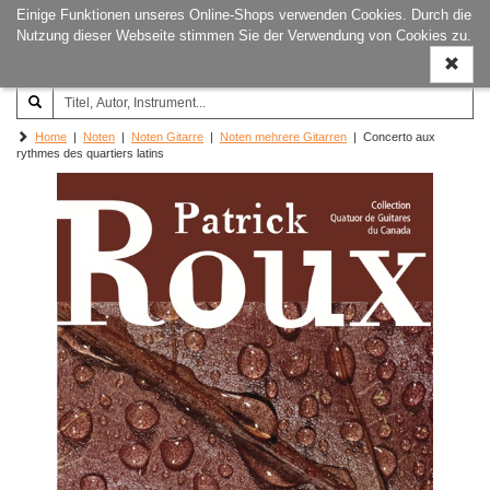
Einige Funktionen unseres Online-Shops verwenden Cookies. Durch die
Joachim‐Trekel‐Musikverlag,
Naviga
Nutzung dieser Webseite stimmen Sie der Verwendung von Cookies zu.
Hamburg
ein-/a
Home
|
Noten
|
Noten Gitarre
|
Noten mehrere Gitarren
| Concerto aux
rythmes des quartiers latins