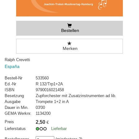
Bestellen
Merken
Ralph Crevetti
España
Bestell-Nr
533560
Ed.-Nr
R 132/Trp1+2A
ISBN
9790016021458
Besetzung
Zupforchester mit Zusatzinstrumenten ad lib.
Ausgabe
Trompete 1+2 in A
Dauer in Min.
03'00
GEMA Werknr.
1134200
Preis
2,50
€
Lieferstatus
Lieferbar