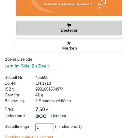
Bestellen
Merken
Boehn Liselotte
Lern Im Spiel Zu Zweit
Bestell-Nr
455606
Ed.-Nr
EN 1718
ISBN
9901001664974
Gewicht
42 g
Besetzung
2 Sopranblockflöten
Preis
7,50
€
Lieferstatus
Lieferbar
Bestellmenge
(mindestens 1)
Produktsicherheit / Kontakt