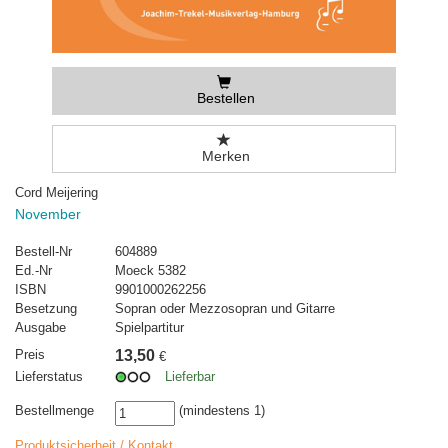
Bestellen
Merken
Cord Meijering
November
Bestell-Nr
604889
Ed.-Nr
Moeck 5382
ISBN
9901000262256
Besetzung
Sopran oder Mezzosopran und Gitarre
Ausgabe
Spielpartitur
Preis
13,50
€
Lieferstatus
Lieferbar
Bestellmenge
(mindestens 1)
Produktsicherheit / Kontakt