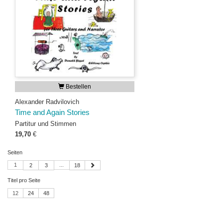
Bestellen
Alexander Radvilovich
Time and Again Stories
Partitur und Stimmen
19,70
€
Seiten
1
...
2
3
18
Titel pro Seite
12
24
48