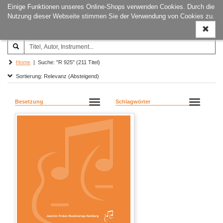
Einige Funktionen unseres Online-Shops verwenden Cookies. Durch die
Joachim‐Trekel‐Musikverlag,
Naviga
Nutzung dieser Webseite stimmen Sie der Verwendung von Cookies zu.
Hamburg
ein-/a
Home
| Suche: "R 925" (211 Titel)
Sortierung: Relevanz (Absteigend)
Besetzung
Schlagwörter