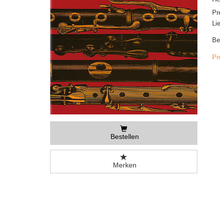
Pr
Li
Be
Pr
Bestellen
Merken