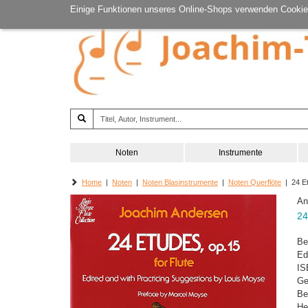
Einige Funktionen unseres Online-Shops verwenden Cookie
Noten
Instrumente
Home
|
Noten
|
Noten Blasinstrumente
|
Noten Querflöte
| 24 E
An
24
Be
Ed
IS
Ge
Be
He