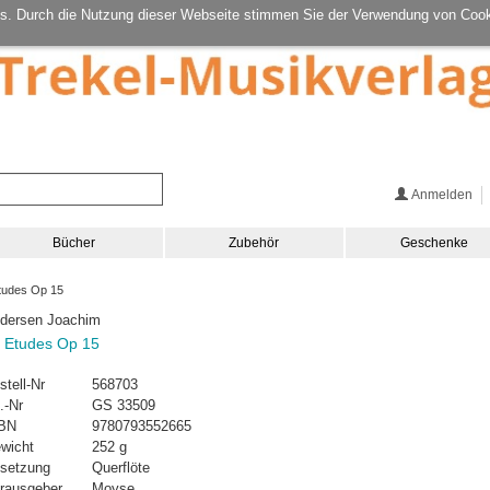
s. Durch die Nutzung dieser Webseite stimmen Sie der Verwendung von Cook
Anmelden
Bücher
Zubehör
Geschenke
tudes Op 15
dersen Joachim
 Etudes Op 15
stell-Nr
568703
.-Nr
GS 33509
BN
9780793552665
wicht
252 g
setzung
Querflöte
rausgeber
Moyse