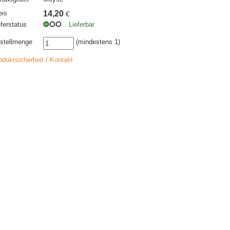
eis
14,20
€
eferstatus
Lieferbar
stellmenge
(mindestens 1)
oduktsicherheit / Kontakt