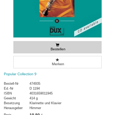
Bestellen
Merken
Popular Collection 9
Bestell-Nr
474935
Ed.-Nr
D 1194
ISBN
4031659011945
Gewicht
414 g
Besetzung
Klarinette und Klavier
Herausgeber
Himmer
Preis