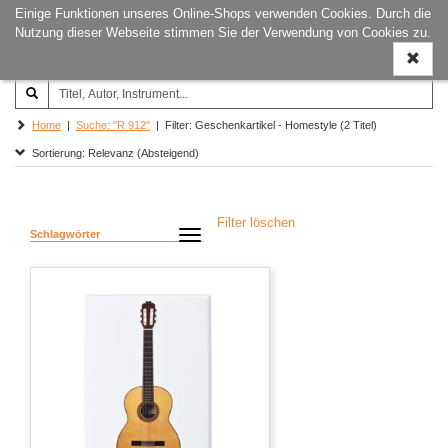
Einige Funktionen unseres Online-Shops verwenden Cookies. Durch die
Joachim‐Trekel‐Musikverlag,
Naviga
Nutzung dieser Webseite stimmen Sie der Verwendung von Cookies zu.
Hamburg
ein-/a
Home
|
Suche: "R 912"
| Filter: Geschenkartikel - Homestyle (2 Titel)
Sortierung: Relevanz (Absteigend)
Filter löschen
Schlagwörter