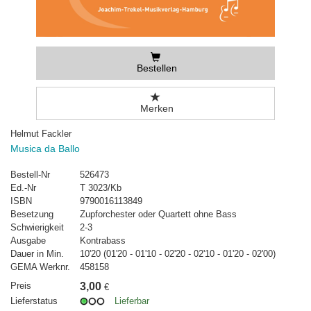
Bestellen
Merken
Helmut Fackler
Musica da Ballo
Bestell-Nr
526473
Ed.-Nr
T 3023/Kb
ISBN
9790016113849
Besetzung
Zupforchester oder Quartett ohne Bass
Schwierigkeit
2-3
Ausgabe
Kontrabass
Dauer in Min.
10'20 (01'20 - 01'10 - 02'20 - 02'10 - 01'20 - 02'00)
GEMA Werknr.
458158
Preis
3,00
€
Lieferstatus
Lieferbar