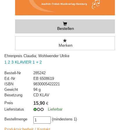
Bestellen
Merken
Ehrenpreis Claudia; Wohlwender Ulrike
1 2 3 KLAVIER 1 + 2
Bestell-Nr
285242
Ed.-Nr
EB 6508619
ISBN
9830005422221
Gewicht
94 g
Besetzung
CD KLAV
Preis
15,90
€
Lieferstatus
Lieferbar
Bestellmenge
(mindestens 1)
Produktsicherheit / Kontakt