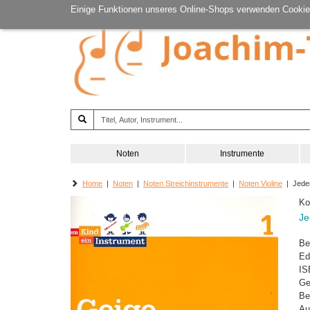
Einige Funktionen unseres Online-Shops verwenden Cookie
Noten
Instrumente
Home
|
Noten
|
Noten Streichinstrumente
|
Noten Violine
| Jedem
Ko
Je
Be
Ed
IS
Ge
Be
Au