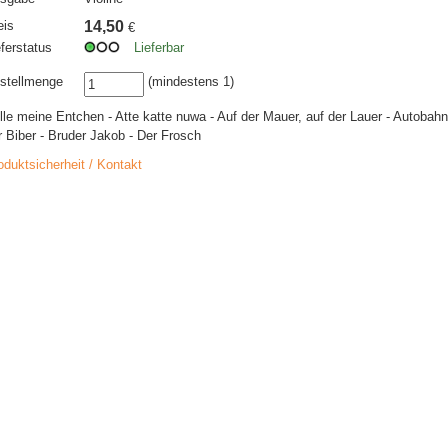
eis
14,50
€
eferstatus
Lieferbar
stellmenge
(mindestens 1)
Alle meine Entchen - Atte katte nuwa - Auf der Mauer, auf der Lauer - Autobah
r Biber - Bruder Jakob - Der Frosch
oduktsicherheit / Kontakt