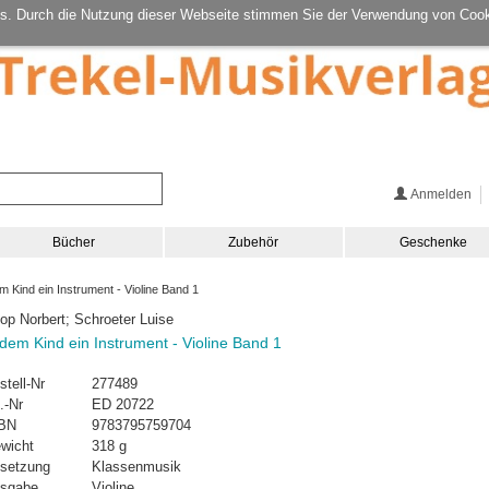
s. Durch die Nutzung dieser Webseite stimmen Sie der Verwendung von Cook
Anmelden
Bücher
Zubehör
Geschenke
 Kind ein Instrument - Violine Band 1
op Norbert; Schroeter Luise
dem Kind ein Instrument - Violine Band 1
stell-Nr
277489
.-Nr
ED 20722
BN
9783795759704
wicht
318 g
setzung
Klassenmusik
sgabe
Violine