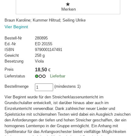
Merken
Braun Karoline; Kummer Hiltrud; Seiling Ulrike
Vier Beginnt
Bestell-Nr
280895
Ed.-Nr
ED 20155
ISBN
9790001147491
Gewicht
258 g
Besetzung
Viola
Preis
18,50
€
Lieferstatus
Lieferbar
Bestellmenge
(mindestens 1)
Vier Beginnt wurde für den Streicherklassenunterricht im
Grundschulalter entwickelt, ist darüber hinaus aber auch im
Einzelunterricht verwendbar. Dank zahlreicher neuer Lieder und
Spielstücke mit schülernahen Texten wird dabei ein Ausgleich zwischen
den Anforderungen der tiefen und hohen Streicher geschaffen, der ein
homogenes Lerntempo in der Gruppe ermöglicht. Ein Anhang mit
Spielliteratur für das Anfangsorchester bietet vielfältige Möglichkeiten