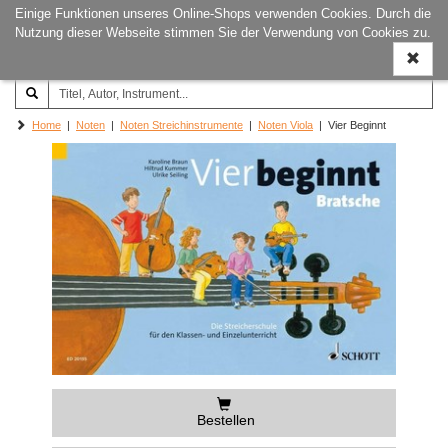
Einige Funktionen unseres Online-Shops verwenden Cookies. Durch die
Joachim‐Trekel‐Musikverlag,
Naviga
Nutzung dieser Webseite stimmen Sie der Verwendung von Cookies zu.
Hamburg
ein-/a
Home
|
Noten
|
Noten Streichinstrumente
|
Noten Viola
| Vier Beginnt
Bestellen