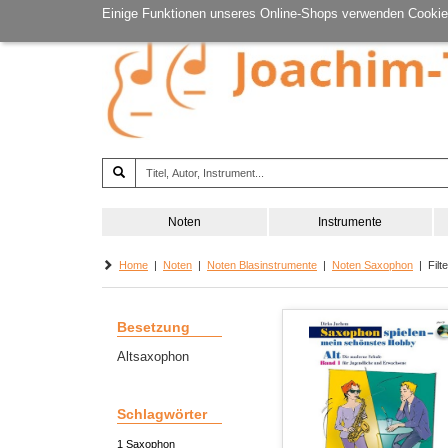
Einige Funktionen unseres Online-Shops verwenden Cookie
Noten
Instrumente
Home
|
Noten
|
Noten Blasinstrumente
|
Noten Saxophon
| Filte
Besetzung
Altsaxophon
Schlagwörter
1 Saxophon