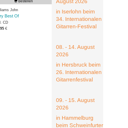
August 2026
Bestellen
lliams John
in Iserlohn beim
ry Best Of
34. Internationalen
l. CD
Gitarren-Festival
,95
€
08. - 14. August
2026
in Hersbruck beim
26. Internationalen
Gitarrenfestival
09. - 15. August
2026
in Hammelburg
beim Schweinfurter