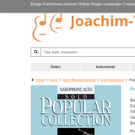
Einige Funktionen unseres Online-Shops verwenden Cookie
Noten
Instrumente
Home
|
Noten
|
Noten Blasinstrumente
|
Noten Saxophon
| Popu
Po
Be
Ed
IS
Ge
Be
Pr