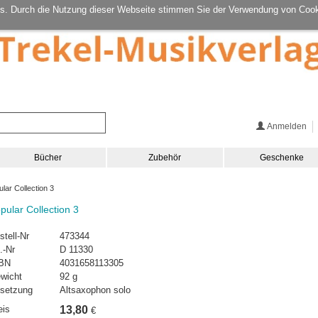
s. Durch die Nutzung dieser Webseite stimmen Sie der Verwendung von Cook
Anmelden
Bücher
Zubehör
Geschenke
lar Collection 3
pular Collection 3
stell-Nr
473344
.-Nr
D 11330
BN
4031658113305
wicht
92 g
setzung
Altsaxophon solo
eis
13,80
€