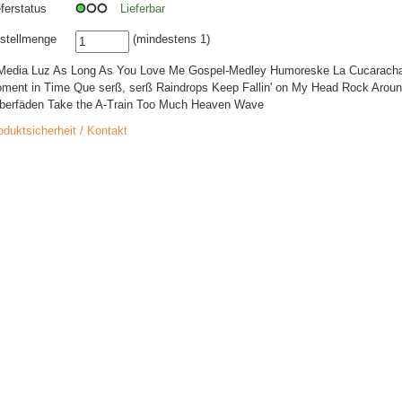
eferstatus
Lieferbar
stellmenge
(mindestens 1)
Media Luz As Long As You Love Me Gospel-Medley Humoreske La Cucarach
ment in Time Que serß, serß Raindrops Keep Fallin' on My Head Rock Arou
lberfäden Take the A-Train Too Much Heaven Wave
oduktsicherheit / Kontakt