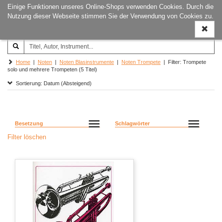
Einige Funktionen unseres Online-Shops verwenden Cookies. Durch die
Joachim‐Trekel‐Musikverlag,
Naviga
Nutzung dieser Webseite stimmen Sie der Verwendung von Cookies zu.
Hamburg
ein-/a
Home
|
Noten
|
Noten Blasinstrumente
|
Noten Trompete
| Filter: Trompete
solo und mehrere Trompeten (5 Titel)
Sortierung: Datum (Absteigend)
Besetzung
Schlagwörter
Filter löschen