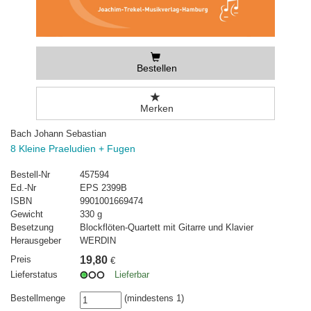
Bestellen
Merken
Bach Johann Sebastian
8 Kleine Praeludien + Fugen
Bestell-Nr
457594
Ed.-Nr
EPS 2399B
ISBN
9901001669474
Gewicht
330 g
Besetzung
Blockflöten-Quartett mit Gitarre und Klavier
Herausgeber
WERDIN
Preis
19,80
€
Lieferstatus
Lieferbar
Bestellmenge
(mindestens 1)