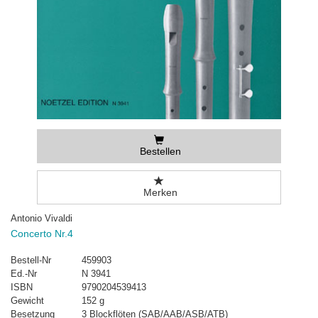
Bestellen
Merken
Antonio Vivaldi
Concerto Nr.4
Bestell-Nr
459903
Ed.-Nr
N 3941
ISBN
9790204539413
Gewicht
152 g
Besetzung
3 Blockflöten (SAB/AAB/ASB/ATB)