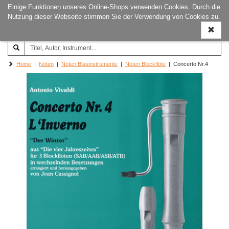
Einige Funktionen unseres Online-Shops verwenden Cookies. Durch die
Joachim‐Trekel‐Musikverlag,
Naviga
Nutzung dieser Webseite stimmen Sie der Verwendung von Cookies zu.
Hamburg
ein-/a
Home
|
Noten
|
Noten Blasinstrumente
|
Noten Blockflöte
| Concerto Nr.4