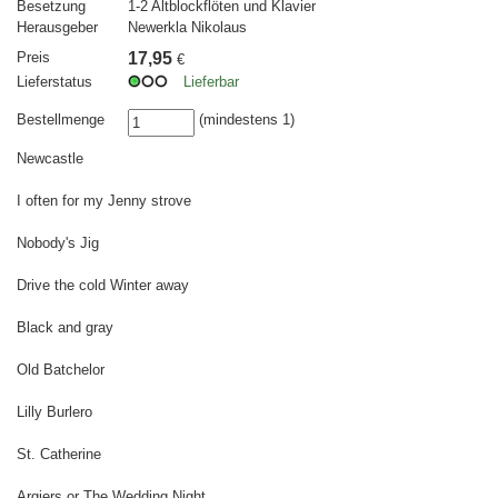
Besetzung
1-2 Altblockflöten und Klavier
Herausgeber
Newerkla Nikolaus
Preis
17,95
€
Lieferstatus
Lieferbar
Bestellmenge
(mindestens 1)
Newcastle
I often for my Jenny strove
Nobody's Jig
Drive the cold Winter away
Black and gray
Old Batchelor
Lilly Burlero
St. Catherine
Argiers or The Wedding Night