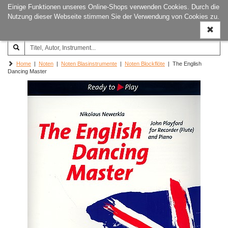
Einige Funktionen unseres Online-Shops verwenden Cookies. Durch die
Joachim‐Trekel‐Musikverlag,
Naviga
Nutzung dieser Webseite stimmen Sie der Verwendung von Cookies zu.
Hamburg
ein-/a
Home
|
Noten
|
Noten Blasinstrumente
|
Noten Blockflöte
| The English
Dancing Master