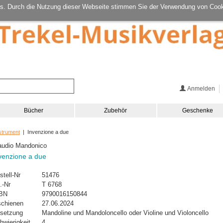
s. Durch die Nutzung dieser Webseite stimmen Sie der Verwendung von Cook
Anmelden
Bücher
Zubehör
Geschenke
strument
| Invenzione a due
audio Mandonico
venzione a due
stell-Nr
51476
.-Nr
T 6768
BN
9790016150844
schienen
27.06.2024
setzung
Mandoline und Mandoloncello oder Violine und Violoncello
hwierigkeit
4