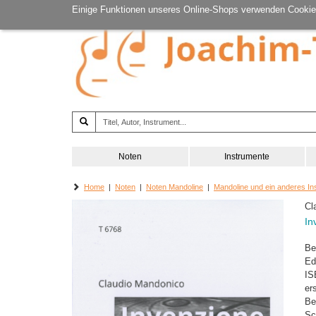
Einige Funktionen unseres Online-Shops verwenden Cookie
Noten
Instrumente
Home
|
Noten
|
Noten Mandoline
|
Mandoline und ein anderes In
Cl
In
Be
Ed
IS
er
Be
Sc