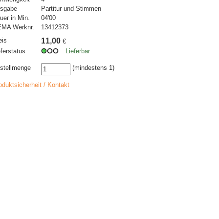
sgabe
Partitur und Stimmen
uer in Min.
04'00
MA Werknr.
13412373
eis
11,00
€
eferstatus
Lieferbar
stellmenge
(mindestens 1)
oduktsicherheit / Kontakt