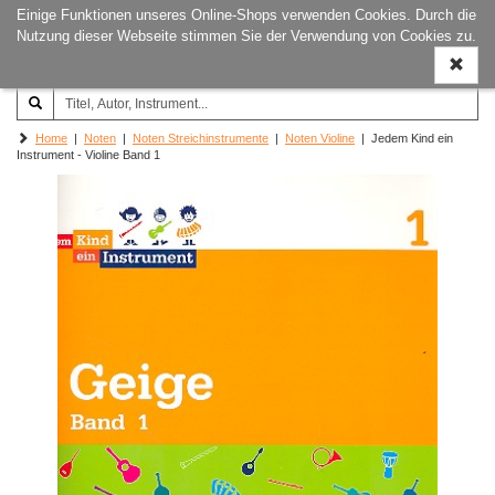
Einige Funktionen unseres Online-Shops verwenden Cookies. Durch die
Joachim‐Trekel‐Musikverlag,
Naviga
Nutzung dieser Webseite stimmen Sie der Verwendung von Cookies zu.
Hamburg
ein-/a
Home
|
Noten
|
Noten Streichinstrumente
|
Noten Violine
| Jedem Kind ein
Instrument - Violine Band 1