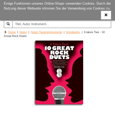
Einige Funktionen unseres Online-Shops verwenden Cookies. Durch die
Joachim‐Trekel‐Musikverlag,
Naviga
Nutzung dieser Webseite stimmen Sie der Verwendung von Cookies zu.
Hamburg
ein-/a
Home
|
Noten
|
Noten Tasteninstrumente
|
Songbooks
| It takes Two - 10
Great Rock Duets