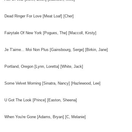
Dead Ringer For Love [Meat Loaf] [Cher]
Fairytale Of New York [Pogues, The] [Maccoll, Kirsty]
Je T'aime... Moi Non Plus [Gainsbourg, Serge] [Birkin, Jane]
Portland, Oregon [Lynn, Loretta] [White, Jack]
Some Velvet Morning [Sinatra, Nancy] [Hazlewood, Lee]
U Got The Look [Prince] [Easton, Sheena]
When You're Gone [Adams, Bryan] [C, Melanie]