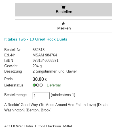
Bestellen
Merken
It takes Two - 10 Great Rock Duets
Bestell-Nr
562513
Ed.-Nr
MSAM 984764
ISBN
9781846093371
Gewicht
294 g
Besetzung
2 Singstimmen und Klavier
Preis
30,00
€
Lieferstatus
Lieferbar
Bestellmenge
(mindestens 1)
A Rockin' Good Way (To Mess Around And Fall In Love) [Dinah
Washington] [Benton, Brook]
Act Of War [John, Elton] [Jackson, Mille]