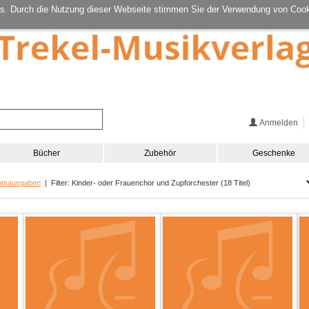
s. Durch die Nutzung dieser Webseite stimmen Sie der Verwendung von Cook
Anmelden
Bücher
Zubehör
Geschenke
htsausgaben
| Filter: Kinder- oder Frauenchor und Zupforchester (18 Titel)