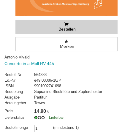
Bestellen
Merken
Antonio Vivaldi
Concerto in a-Moll RV 445
Bestell-Nr
564333
Ed.-Nr
e49 08086-10/P
ISBN
9901002741698
Besetzung
Sopranino-Blockflöte und Zupforchester
Ausgabe
Partitur
Herausgeber
Tewes
Preis
14,90
€
Lieferstatus
Lieferbar
Bestellmenge
(mindestens 1)