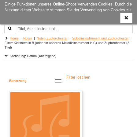
Einige Funktionen unseres Online-Shops verwenden Cookies. Durch die
Joachim‐Trekel‐Musikverlag,
Naviga
Nutzung dieser Webseite stimmen Sie der Verwendung von Cookies zu.
Hamburg
ein-/a
Home
|
Noten
|
Noten Zupforchester
|
Soloblasinstrument und Zupforchester
|
Filter: Klarinette in B (oder ein anderes Melodieinstrument in C) und Zupforchester (8
Titel)
Sortierung: Datum (Absteigend)
Filter löschen
Besetzung