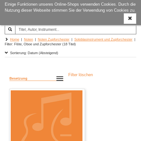
Einige Funktionen unseres Online-Shops verwenden Cookies. Durch die
Joachim‐Trekel‐Musikverlag,
Naviga
Nutzung dieser Webseite stimmen Sie der Verwendung von Cookies zu.
Hamburg
ein-/a
Home
|
Noten
|
Noten Zupforchester
|
Soloblasinstrument und Zupforchester
|
Filter: Flöte, Oboe und Zupforchester (18 Titel)
Sortierung: Datum (Absteigend)
Filter löschen
Besetzung