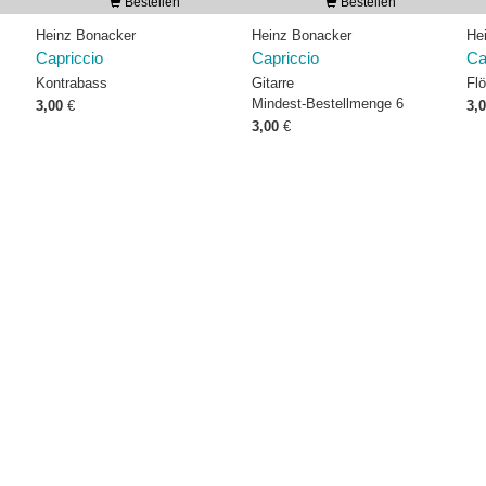
Bestellen
Bestellen
Heinz Bonacker
Heinz Bonacker
He
Capriccio
Capriccio
Ca
Kontrabass
Gitarre
Flö
Mindest-Bestellmenge 6
3,00
€
3,
3,00
€