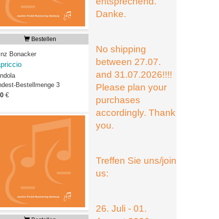
entsprechend.
Danke.
Bestellen
No shipping
inz Bonacker
between 27.07.
priccio
and 31.07.2026!!!!
ndola
ndest-Bestellmenge 3
Please plan your
00
€
purchases
accordingly. Thank
you.
Treffen Sie uns/join
us:
26. Juli - 01.