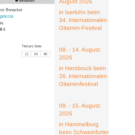
August 2026
Bestellen
inz Bonacker
in Iserlohn beim
priccio
34. Internationalen
te
Gitarren-Festival
00
€
Titel pro Seite
08. - 14. August
12
24
48
2026
in Hersbruck beim
26. Internationalen
Gitarrenfestival
09. - 15. August
2026
in Hammelburg
beim Schweinfurter