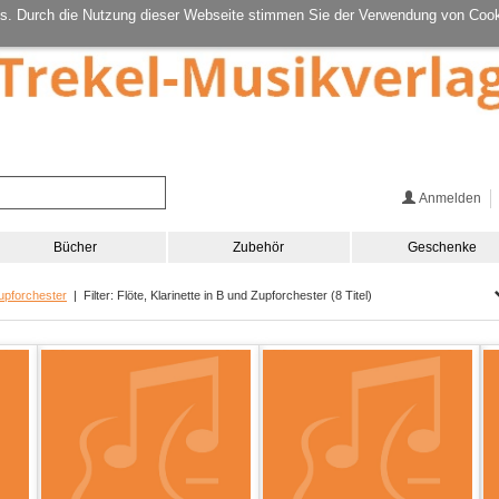
s. Durch die Nutzung dieser Webseite stimmen Sie der Verwendung von Cook
Anmelden
Bücher
Zubehör
Geschenke
upforchester
| Filter: Flöte, Klarinette in B und Zupforchester (8 Titel)