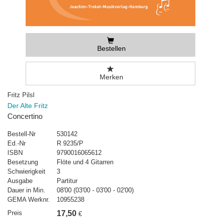
Bestellen
Merken
Fritz Pilsl
Der Alte Fritz
Concertino
Bestell-Nr
530142
Ed.-Nr
R 9235/P
ISBN
9790016065612
Besetzung
Flöte und 4 Gitarren
Schwierigkeit
3
Ausgabe
Partitur
Dauer in Min.
08'00 (03'00 - 03'00 - 02'00)
GEMA Werknr.
10955238
Preis
17,50
€