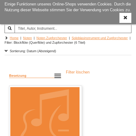
Einige Funktionen unseres Online-Shops verwenden Cookies. Durch die
Joachim‐Trekel‐Musikverlag,
Naviga
Nutzung dieser Webseite stimmen Sie der Verwendung von Cookies zu.
Hamburg
ein-/a
Home
|
Noten
|
Noten Zupforchester
|
Soloblasinstrument und Zupforchester
|
Filter: Blockflöte (Querflöte) und Zupforchester (6 Titel)
Sortierung: Datum (Absteigend)
Filter löschen
Besetzung