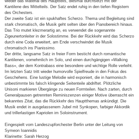
wieder das Material des Hauptteils, diesmal durchsetzt mit der
Kantilene des Mittelteils. Der Satz endet ruhig in den tiefen Registern
des Orchesters.
Der zweite Satz ist ein spukhaftes Scherzo. Thema und Begleitung sind
stark chromatisch, die Musik geht selten über den Pianobereich hinaus.
Das Trio mutet klezmerartig an, es verwendet die sogenannte
Zigeunertonleiter in der Solostimme. Bei der Rückkehr wird das Scherzo
durch eine Coda erweitert, am Ende verschwindet die Musik
chromatisch ins Pianissimo.
Der dritte, langsame Satz in freier Form besticht durch romantische
Kantilenen, vornehmlich im Solo, und einen durchgängigen »Walking
Bass«, der dem Kontrabass eine besondere und wichtige Rolle verleiht.
Im letzten Satz tritt wieder humorvolle Spielfreude in den Fokus des
Geschehens. Eine lustige Melodie wird exponiert, die in harmonisch
unbestimmte bis falsch klingende Seitenteile abdriftet. Plötzliche
Unisoni markieren Übergänge zu neuen Formteilen. Nach zarten, durch
Generalpausen getrennten Reminiszenzen einiger Motive überrascht ein
bekanntes Zitat, das die Rückkehr des Hauptthemas ankündigt. Die
Musik endet in ausgelassenem Jubel mit Synkopen, farbiger Akkordik
und trillerlastigen Kapriolen im Soloinstrument.
Eingespielt vom Landeszupforchester Berlin unter der Leitung von
Symeon Ioannidis
Klarinette: Sarah Herzog