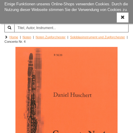
Einige Funktionen unseres Online-Shops verwenden Cookies. Durch die
Joachim‐Trekel‐Musikverlag,
Naviga
Nutzung dieser Webseite stimmen Sie der Verwendung von Cookies zu.
Hamburg
ein-/a
Home
|
Noten
|
Noten Zupforchester
|
Soloblasinstrument und Zupforchester
|
Concerto Nr. 4