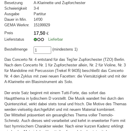
Besetzung
A-Klarinette und Zupforchester
Schwierigkeit
3-4
Ausgabe
Partitur
Dauer in Min.
14'00
GEMA Werknr.
15199929
Preis
17,50
€
Lieferstatus
Lieferbar
Bestellmenge
(mindestens 1)
Das Concerto Nr. 4 entstand für das Teg’ler Zupforchester (TZO) Berlin.
Nach dem Concerto Nr. 1 für Zupforchester allein, Nr. 2 für Violine, Nr. 3
für Mandoline mit Percussion (Trekel R 9435) beschließt das Concerto
Nr. 4 den Zyklus mit zwei neuen Facetten: die Viersätzigkeit und mit der
A-Klarinette ein Blasinstrument als Solo.
Der erste Satz beginnt mit einem Tutti-Forte, das sofort das
Hauptthema in lydischem D vorstellt. Die Musik wandert frei durch den
Quintenzirkel, wirkt dabei stets tonal und frisch. Die Motive des Themas
werden vielseitig durchgeführt und mit neuem Material kombiniert.
Der Mittelteil präsentiert ein gesangliches Thema voller Tremolo-
Schmelz. Auch dieses wird verarbeitet und kehrt in erweiterter Form mit
fast hymnischem Charakter wieder. Nach einer kurzen Kadenz erklingt