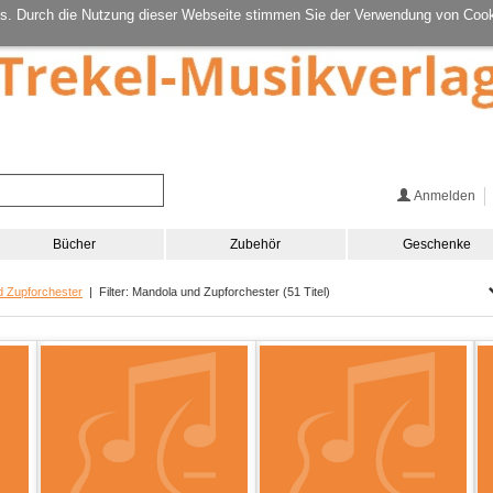
s. Durch die Nutzung dieser Webseite stimmen Sie der Verwendung von Cook
Anmelden
Bücher
Zubehör
Geschenke
d Zupforchester
| Filter: Mandola und Zupforchester (51 Titel)