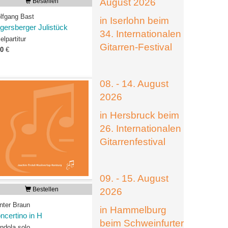
August 2026
Bestellen
lfgang Bast
in Iserlohn beim
gersberger Julistück
34. Internationalen
elpartitur
Gitarren-Festival
00
€
08. - 14. August
2026
in Hersbruck beim
26. Internationalen
Gitarrenfestival
09. - 15. August
Bestellen
2026
nter Braun
in Hammelburg
ncertino in H
beim Schweinfurter
ndola solo