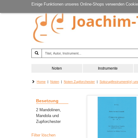
Einige Funktionen unseres Online-Shops verwenden Cookie
Noten
Instrumente
Home
|
Noten
|
Noten Zupforchester
|
Solozupfinstrument(e) un
Besetzung
2 Mandolinen,
Mandola und
Zupforchester
Filter löschen