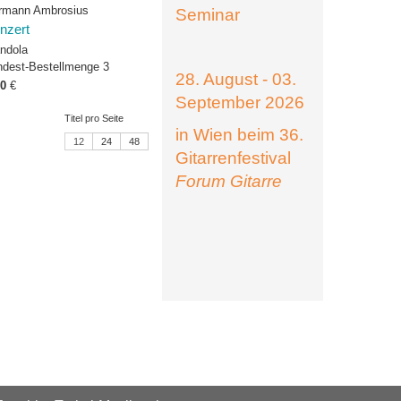
rmann Ambrosius
Seminar
nzert
ndola
ndest-Bestellmenge 3
28. August - 03.
00
€
September 2026
Titel pro Seite
in Wien beim 36.
12
24
48
Gitarrenfestival
Forum Gitarre