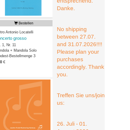
entsprechend.
Danke.
Bestellen
No shipping
tro Antonio Locatelli
between 27.07.
ncerto grosso
and 31.07.2026!!!!
 1, Nr. 11
ndola + Mandola Solo
Please plan your
ndest-Bestellmenge 3
purchases
00
€
accordingly. Thank
you.
Treffen Sie uns/join
us:
26. Juli - 01.