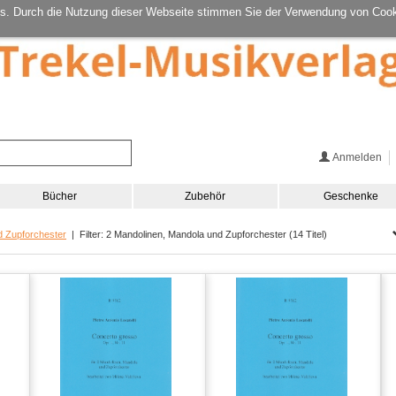
s. Durch die Nutzung dieser Webseite stimmen Sie der Verwendung von Cook
Anmelden
Bücher
Zubehör
Geschenke
d Zupforchester
| Filter: 2 Mandolinen, Mandola und Zupforchester (14 Titel)