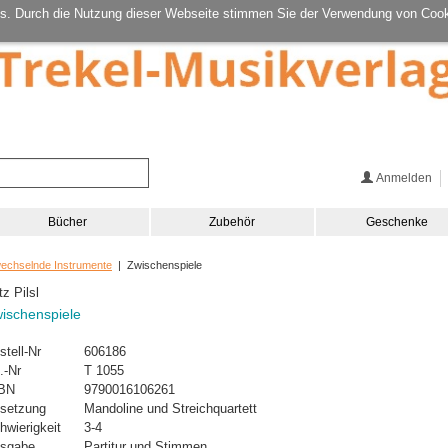
s. Durch die Nutzung dieser Webseite stimmen Sie der Verwendung von Cook
Anmelden
Bücher
Zubehör
Geschenke
wechselnde Instrumente
| Zwischenspiele
tz Pilsl
ischenspiele
stell-Nr
606186
.-Nr
T 1055
BN
9790016106261
setzung
Mandoline und Streichquartett
hwierigkeit
3-4
sgabe
Partitur und Stimmen