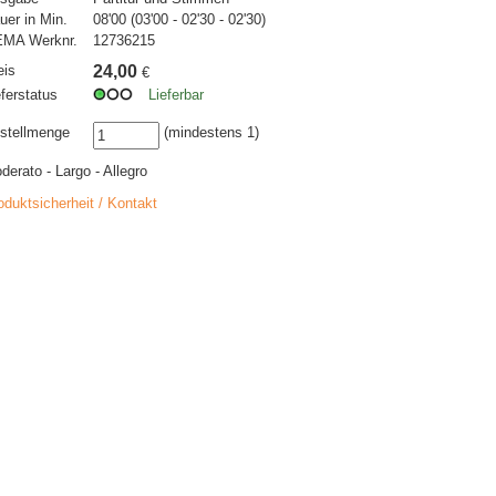
uer in Min.
08'00 (03'00 - 02'30 - 02'30)
MA Werknr.
12736215
eis
24,00
€
eferstatus
Lieferbar
stellmenge
(mindestens 1)
derato - Largo - Allegro
oduktsicherheit / Kontakt