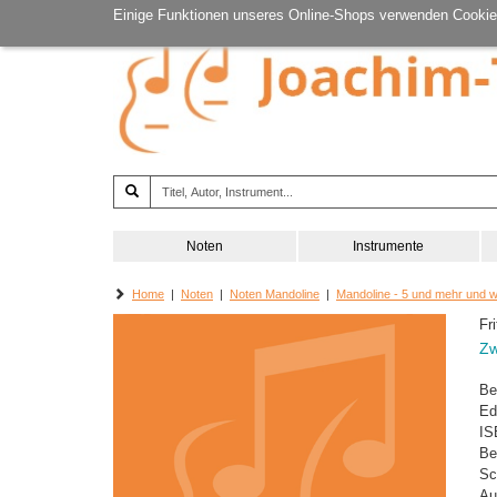
Einige Funktionen unseres Online-Shops verwenden Cookie
Noten
Instrumente
Home
|
Noten
|
Noten Mandoline
|
Mandoline - 5 und mehr und 
Fri
Zw
Be
Ed
IS
Be
Sc
Au