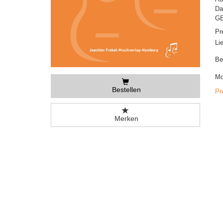
Da
GE
Pr
Li
Be
Mo
Bestellen
Pr
Merken