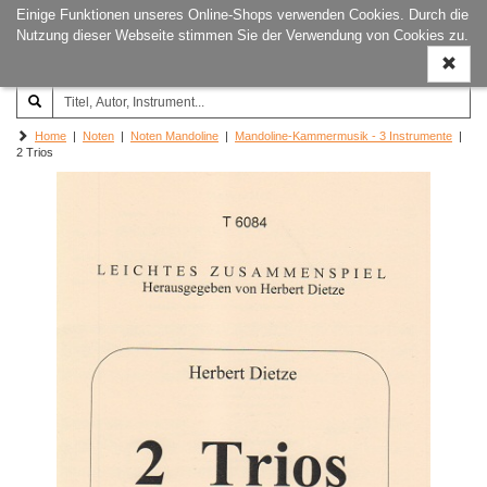
Einige Funktionen unseres Online-Shops verwenden Cookies. Durch die
Joachim‐Trekel‐Musikverlag,
Naviga
Nutzung dieser Webseite stimmen Sie der Verwendung von Cookies zu.
Hamburg
ein-/a
Home
|
Noten
|
Noten Mandoline
|
Mandoline-Kammermusik - 3 Instrumente
|
2 Trios