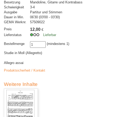
Besetzung
Mandoline, Gitarre und Kontrabass
Schwierigkeit
3-4
Ausgabe
Partitur und Stimmen
Dauer in Min.
06'30 (03'00 - 03'30)
GEMA Werknr.
57509022
Preis
12,00
€
Lieferstatus
Lieferbar
Bestellmenge
(mindestens 1)
Studie in Moll (Allegretto)
Allegro assai
Produktsicherheit / Kontakt
Weitere Inhalte