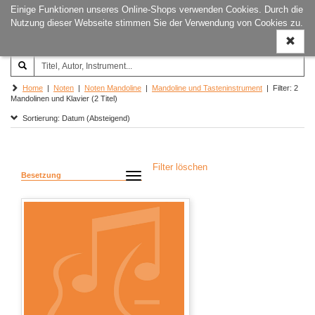
Einige Funktionen unseres Online-Shops verwenden Cookies. Durch die
Joachim‐Trekel‐Musikverlag,
Naviga
Nutzung dieser Webseite stimmen Sie der Verwendung von Cookies zu.
Hamburg
ein-/a
Home
|
Noten
|
Noten Mandoline
|
Mandoline und Tasteninstrument
| Filter: 2
Mandolinen und Klavier (2 Titel)
Sortierung: Datum (Absteigend)
Filter löschen
Besetzung