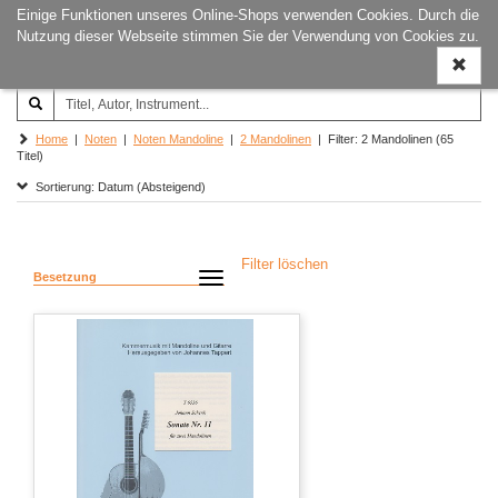
Einige Funktionen unseres Online-Shops verwenden Cookies. Durch die
Joachim‐Trekel‐Musikverlag,
Naviga
Nutzung dieser Webseite stimmen Sie der Verwendung von Cookies zu.
Hamburg
ein-/a
Home
|
Noten
|
Noten Mandoline
|
2 Mandolinen
| Filter: 2 Mandolinen (65
Titel)
Sortierung: Datum (Absteigend)
Filter löschen
Besetzung