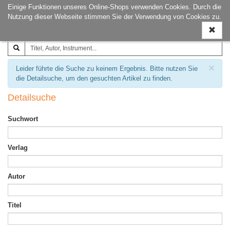
Einige Funktionen unseres Online-Shops verwenden Cookies. Durch die
Joachim‐Trekel‐Musikverlag,
Naviga
Nutzung dieser Webseite stimmen Sie der Verwendung von Cookies zu.
Hamburg
ein-/a
×
Leider führte die Suche zu keinem Ergebnis. Bitte nutzen Sie
die Detailsuche, um den gesuchten Artikel zu finden.
Detailsuche
Suchwort
Verlag
Autor
Titel