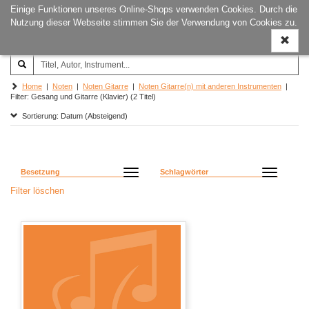
Einige Funktionen unseres Online-Shops verwenden Cookies. Durch die
Joachim‐Trekel‐Musikverlag,
Naviga
Nutzung dieser Webseite stimmen Sie der Verwendung von Cookies zu.
Hamburg
ein-/a
Home
|
Noten
|
Noten Gitarre
|
Noten Gitarre(n) mit anderen Instrumenten
|
Filter: Gesang und Gitarre (Klavier) (2 Titel)
Sortierung: Datum (Absteigend)
Besetzung
Schlagwörter
Filter löschen