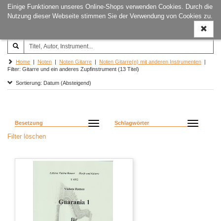
Einige Funktionen unseres Online-Shops verwenden Cookies. Durch die
Joachim‐Trekel‐Musikverlag,
Naviga
Nutzung dieser Webseite stimmen Sie der Verwendung von Cookies zu.
Hamburg
ein-/a
Home
|
Noten
|
Noten Gitarre
|
Noten Gitarre(n) mit anderen Instrumenten
|
Filter: Gitarre und ein anderes Zupfinstrument (13 Titel)
Sortierung: Datum (Absteigend)
Besetzung
Schlagwörter
Filter löschen