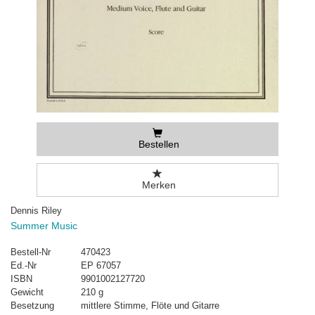
Bestellen
Merken
Dennis Riley
Summer Music
Bestell-Nr
470423
Ed.-Nr
EP 67057
ISBN
9901002127720
Gewicht
210 g
Besetzung
mittlere Stimme, Flöte und Gitarre