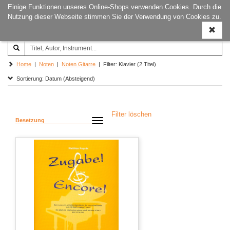
Einige Funktionen unseres Online-Shops verwenden Cookies. Durch die
Joachim‐Trekel‐Musikverlag,
Naviga
Nutzung dieser Webseite stimmen Sie der Verwendung von Cookies zu.
Hamburg
ein-/a
Home
|
Noten
|
Noten Gitarre
| Filter: Klavier (2 Titel)
Sortierung: Datum (Absteigend)
Filter löschen
Besetzung