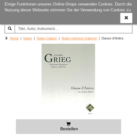
Einige Funktionen unseres Online-Shops verwenden Cookies. Durch die
Joachim‐Trekel‐Musikverlag,
Naviga
Nutzung dieser Webseite stimmen Sie der Verwendung von Cookies zu.
Hamburg
ein-/a
Home
|
Noten
|
Noten Gitarre
|
Noten mehrere Gitarren
| Danse d'Anitra
Bestellen