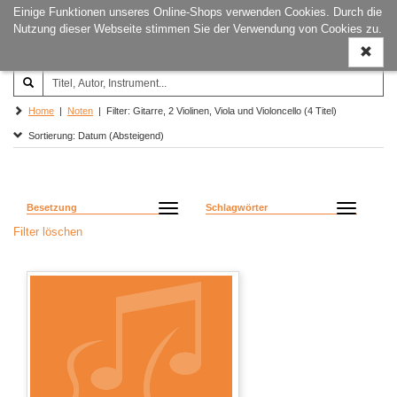
Einige Funktionen unseres Online-Shops verwenden Cookies. Durch die
Joachim‐Trekel‐Musikverlag,
Naviga
Nutzung dieser Webseite stimmen Sie der Verwendung von Cookies zu.
Hamburg
ein-/a
Home
|
Noten
| Filter: Gitarre, 2 Violinen, Viola und Violoncello (4 Titel)
Sortierung: Datum (Absteigend)
Besetzung
Schlagwörter
Filter löschen