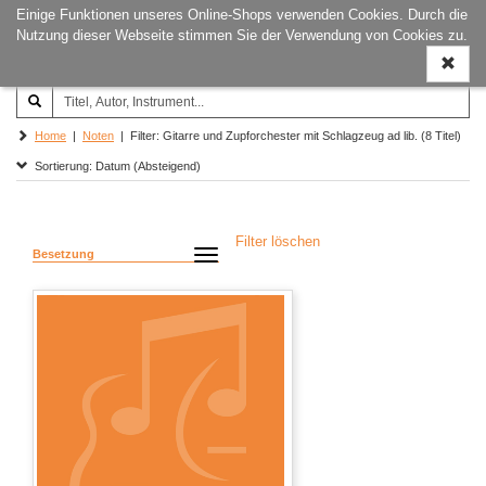
Einige Funktionen unseres Online-Shops verwenden Cookies. Durch die
Joachim‐Trekel‐Musikverlag,
Naviga
Nutzung dieser Webseite stimmen Sie der Verwendung von Cookies zu.
Hamburg
ein-/a
Home
|
Noten
| Filter: Gitarre und Zupforchester mit Schlagzeug ad lib. (8 Titel)
Sortierung: Datum (Absteigend)
Filter löschen
Besetzung