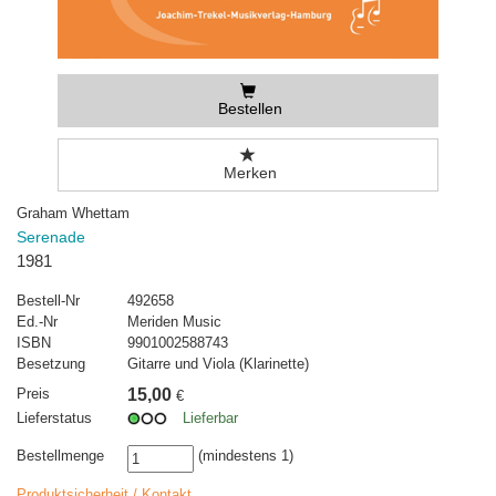
Bestellen
Merken
Graham Whettam
Serenade
1981
Bestell-Nr
492658
Ed.-Nr
Meriden Music
ISBN
9901002588743
Besetzung
Gitarre und Viola (Klarinette)
Preis
15,00
€
Lieferstatus
Lieferbar
Bestellmenge
(mindestens 1)
Produktsicherheit / Kontakt