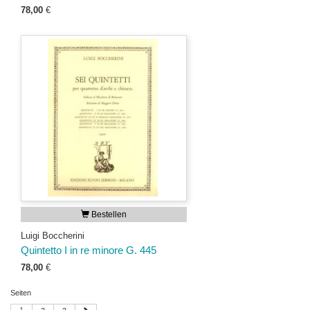
78,00
€
Bestellen
Luigi Boccherini
Quintetto I in re minore G. 445
78,00
€
Seiten