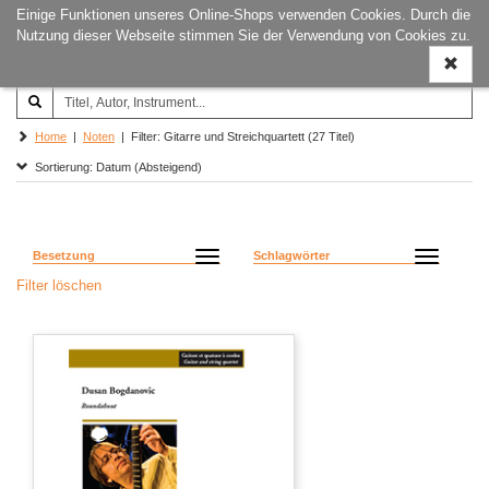
Einige Funktionen unseres Online-Shops verwenden Cookies. Durch die
Joachim‐Trekel‐Musikverlag,
Naviga
Nutzung dieser Webseite stimmen Sie der Verwendung von Cookies zu.
Hamburg
ein-/a
Home
|
Noten
| Filter: Gitarre und Streichquartett (27 Titel)
Sortierung: Datum (Absteigend)
Besetzung
Schlagwörter
Filter löschen