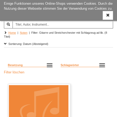
Einige Funktionen unseres Online-Shops verwenden Cookies. Durch die
Joachim‐Trekel‐Musikverlag,
Naviga
Nutzung dieser Webseite stimmen Sie der Verwendung von Cookies zu.
Hamburg
ein-/a
Home
|
Noten
| Filter: Gitarre und Streichorchester mit Schlagzeug ad lib. (8
Titel)
Sortierung: Datum (Absteigend)
Besetzung
Schlagwörter
Filter löschen